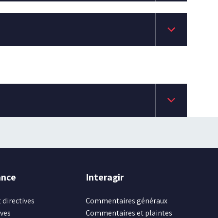
keyboard_arrow_down
keyboard_arrow_down
ance
Interagir
 directives
Commentaires généraux
ives
Commentaires et plaintes