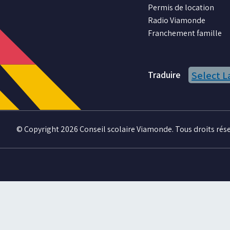
Permis de location
nous
nous
nous
nous
nous
Radio Viamonde
sur
sur
sur
sur
sur
Franchement famille
Facebook
Instagram
X
Youtube
LinkedIn
Traduire
Select 
© Copyright 2026 Conseil scolaire Viamonde. Tous droits rése