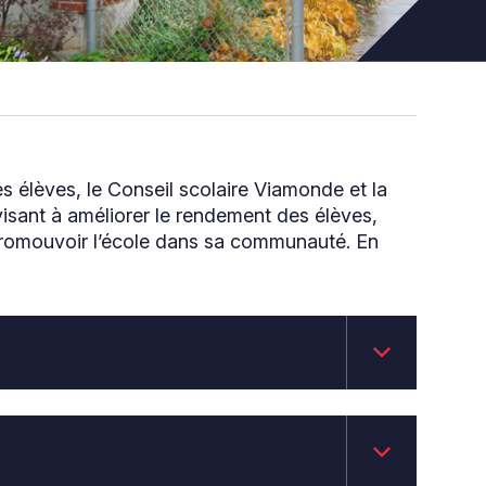
des élèves, le Conseil scolaire Viamonde et la
sant à améliorer le rendement des élèves,
 promouvoir l’école dans sa communauté. En
keyboard_arrow_down
keyboard_arrow_down