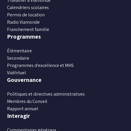
Travailler à Viamonde
Facebook
Instagram
X
Youtube
LinkedIn
Calendriers scolaires
Permis de location
Radio Viamonde
Franchement famille
Programmes
Élémentaire
Secondaire
Programmes d'excellence et MHS
ViaVirtuel
Gouvernance
Politiques et directives administratives
Membres du Conseil
Rapport annuel
Interagir
Commentaires généraux