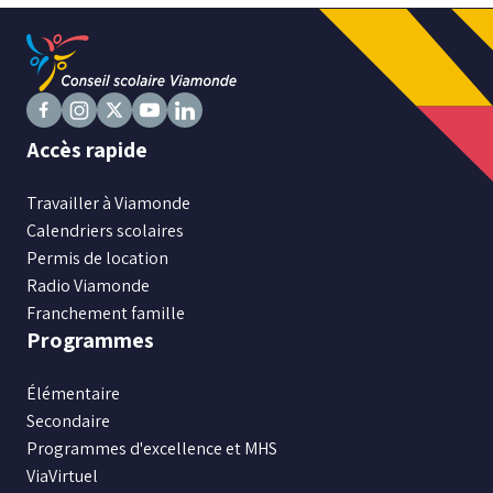
Niveau
Tous
Élémentaire
Suivez
Suivez
Suivez
Suivez
Suivez
Accès rapide
Secondaire
nous
nous
nous
nous
nous
sur
sur
sur
sur
sur
Travailler à Viamonde
Facebook
RECHERCHER
Instagram
X
Youtube
LinkedIn
Calendriers scolaires
Permis de location
Radio Viamonde
Franchement famille
Programmes
Élémentaire
Secondaire
Programmes d'excellence et MHS
ViaVirtuel