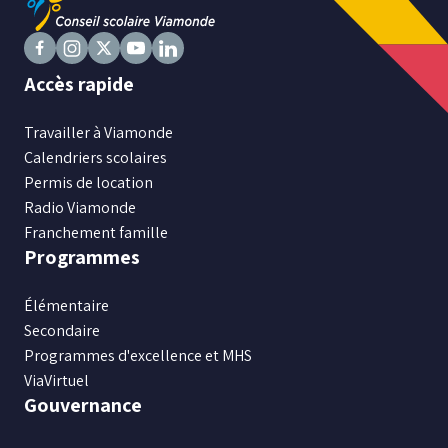
Suivez
Suivez
Suivez
Suivez
Suivez
Accès rapide
nous
nous
nous
nous
nous
sur
sur
sur
sur
sur
Travailler à Viamonde
Facebook
Instagram
X
Youtube
LinkedIn
Calendriers scolaires
Permis de location
Radio Viamonde
Franchement famille
Programmes
Élémentaire
Secondaire
Programmes d'excellence et MHS
ViaVirtuel
Gouvernance