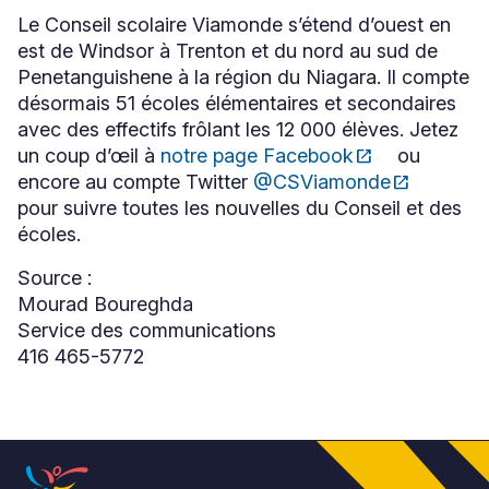
Le Conseil scolaire Viamonde s’étend d’ouest en
est de Windsor à Trenton et du nord au sud de
Penetanguishene à la région du Niagara. Il compte
désormais 51 écoles élémentaires et secondaires
avec des effectifs frôlant les 12 000 élèves. Jetez
un coup d’œil à
notre page Facebook
open_in_new
ou
Ce
encore au compte Twitter
@CSViamonde
open_in_new
lien
Ce
s'ouvrira
pour suivre toutes les nouvelles du Conseil et des
lien
dans
s'ouvrira
écoles.
une
dans
nouvelle
une
Source :
fenêtre
nouvelle
Mourad Boureghda
fenêtre
Service des communications
416 465-5772