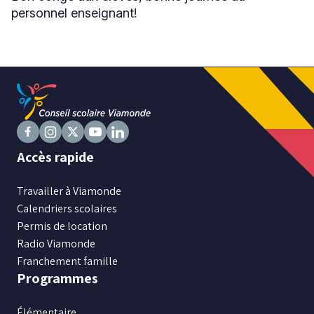
personnel enseignant!
Niveau
Tous
Élémentaire
Secondaire
RECHERCHER
Suivez
Suivez
Suivez
Suivez
Suivez
Accès rapide
nous
nous
nous
nous
nous
sur
sur
sur
sur
sur
Travailler à Viamonde
Facebook
Instagram
X
Youtube
LinkedIn
Calendriers scolaires
Permis de location
Radio Viamonde
Franchement famille
Programmes
Élémentaire