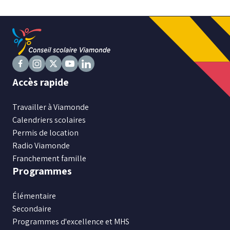
Niveau
Tous
Élémentaire
Secondaire
Suivez
Suivez
Suivez
Suivez
Suivez
Accès rapide
nous
nous
nous
nous
nous
sur
RECHERCHER
sur
sur
sur
sur
Travailler à Viamonde
Facebook
Instagram
X
Youtube
LinkedIn
Calendriers scolaires
Permis de location
Radio Viamonde
Franchement famille
Programmes
Élémentaire
Secondaire
Programmes d'excellence et MHS