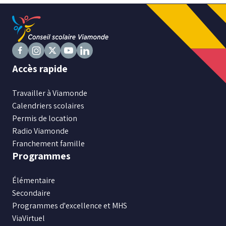
Niveau
Tous
Élémentaire
Suivez
Suivez
Suivez
Suivez
Suivez
Accès rapide
Secondaire
nous
nous
nous
nous
nous
sur
sur
sur
sur
sur
Travailler à Viamonde
Facebook
RECHERCHER
Instagram
X
Youtube
LinkedIn
Calendriers scolaires
Permis de location
Radio Viamonde
Franchement famille
Programmes
Élémentaire
Secondaire
Programmes d'excellence et MHS
ViaVirtuel