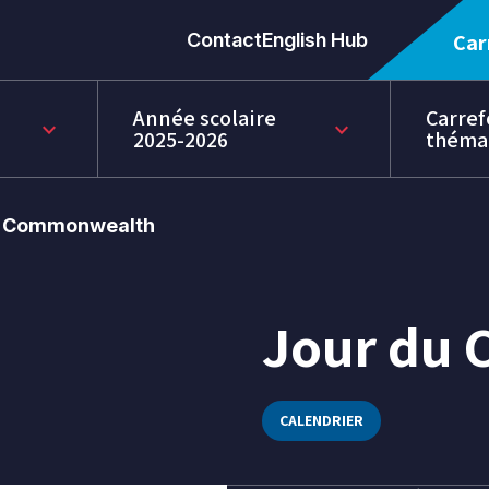
Contact
English Hub
Car
Année scolaire
Carref
keyboard_arrow_down
keyboard_arrow_down
2025-2026
théma
u Commonwealth
Jour du
14
mars
2025
CALENDRIER