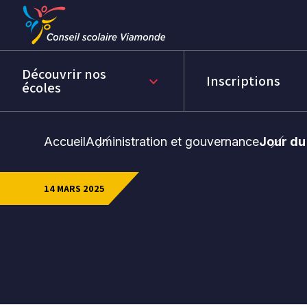
Passer
Passer
au
au
menu
contenu
Découvrir nos
Inscriptions
keyboard_arrow_down
écoles
Accueil
Administration et gouvernance
Jour d
14 MARS 2025