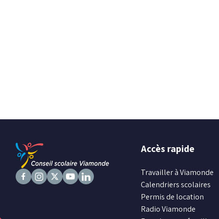
Accès rapide
Travailler à Viamonde
Calendriers scolaires
Suivez
Suivez
Suivez
Suivez
Suivez
Permis de location
nous
nous
nous
nous
nous
Radio Viamonde
sur
sur
sur
sur
sur