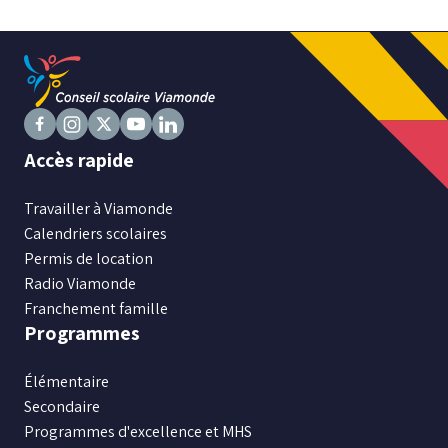
Niveau
Tous
Élémentaire
Secondaire
Suivez
Suivez
Suivez
Suivez
Suivez
Accès rapide
nous
nous
nous
nous
nous
sur
RECHERCHER
sur
sur
sur
sur
Travailler à Viamonde
Facebook
Instagram
X
Youtube
LinkedIn
Calendriers scolaires
Permis de location
Radio Viamonde
Franchement famille
Programmes
Élémentaire
Secondaire
Programmes d'excellence et MHS