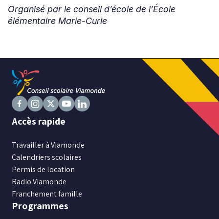
Organisé par le conseil d’école de l’École
élémentaire Marie-Curie
Niveau
Tous
Élémentaire
Secondaire
RECHERCHER
Suivez
Suivez
Suivez
Suivez
Suivez
Accès rapide
nous
nous
nous
nous
nous
sur
sur
sur
sur
sur
Travailler à Viamonde
Facebook
Instagram
X
Youtube
LinkedIn
Calendriers scolaires
Permis de location
Radio Viamonde
Franchement famille
Programmes