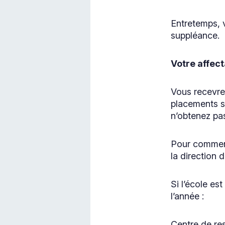
Entretemps, 
suppléance.
Votre affect
Vous recevre
placements so
n’obtenez pas
Pour commence
la direction 
Si l’école e
l’année :
Centre de re