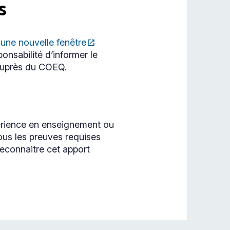
s
 une nouvelle fenêtre
open_in_new
ponsabilité d’informer le
 auprès du COEQ.
périence en enseignement ou
ous les preuves requises
reconnaitre cet apport