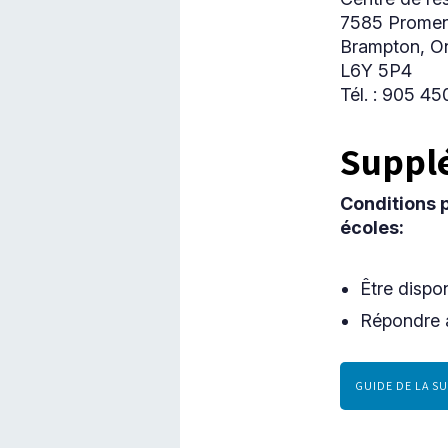
7585 Promen
Brampton, On
L6Y 5P4
Tél. : 905 4
Supplé
Conditions p
écoles:
Être dispo
Répondre 
GUIDE DE LA S
CE
LIEN
S'OUVRIRA
DANS