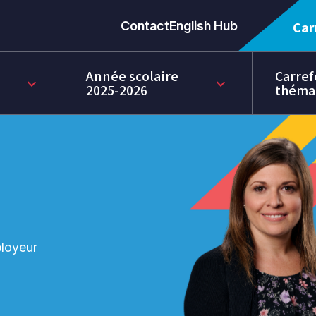
Contact
English Hub
Car
Année scolaire
Carref
keyboard_arrow_down
keyboard_arrow_down
2025-2026
théma
loyeur