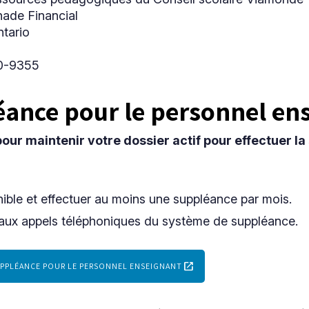
ade Financial
tario
50-9355
ance pour le personnel en
our maintenir votre dossier actif pour effectuer l
nible et effectuer au moins une suppléance par mois.
aux appels téléphoniques du système de suppléance.
open_in_new
UPPLÉANCE POUR LE PERSONNEL ENSEIGNANT