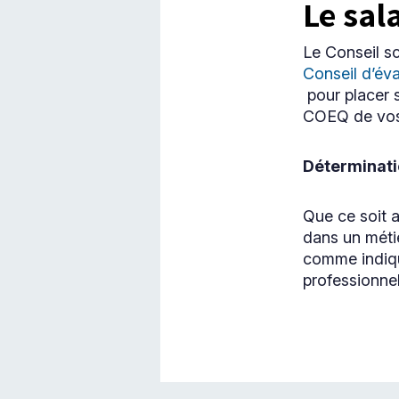
Le sal
UNE
NOUVELLE
FENÊTRE
Le Conseil s
Conseil d’éva
Ce
pour placer se
lien
s'ouvrira
COEQ de vos 
dans
une
nouvelle
Déterminati
fenêtre
Que ce soit 
dans un méti
comme indiqué
professionnel