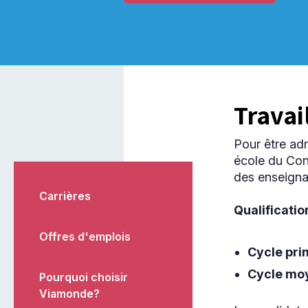
Travai
Pour être ad
école du Cons
des enseigna
Carrières
Qualificatio
Offres d'emplois
Cycle pri
Cycle mo
Pourquoi choisir
Viamonde?