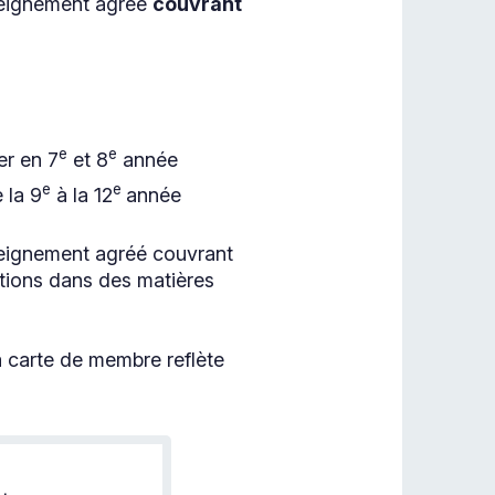
seignement agréé
couvrant
e
e
er en 7
et 8
année
e
e
 la 9
à la 12
année
seignement agréé couvrant
cations dans des matières
sa carte de membre reflète