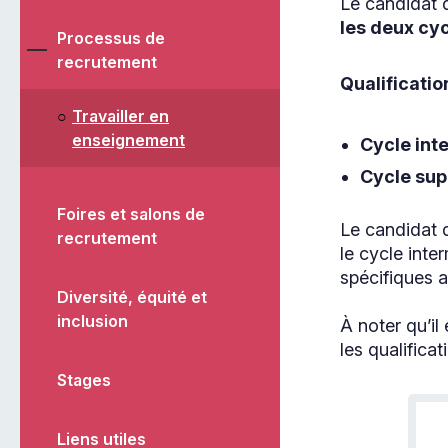
Le candidat 
les deux cy
Processus de
Page
recrutement
Qualificati
courante
dans
Travailler en
cette
Page
enseignement
Cycle int
section
courante
Cycle sup
Foires et salons de
Le candidat 
recrutement
le cycle inte
spécifiques 
Diversité, équité et
inclusion
À noter qu’il
les qualifica
Stages
Liens utiles