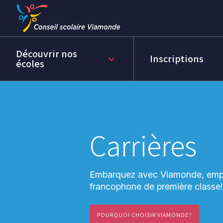
Passer
Passer
au
au
menu
contenu
Découvrir nos
Inscriptions
keyboard_arrow_down
écoles
Carrières
Embarquez avec Viamonde, emp
francophone de première classe!
POURQUOI CHOISIR VIAMONDE?