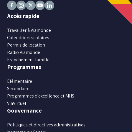
Suivez
Suivez
Suivez
Suivez
Suivez
Accès rapide
nous
nous
nous
nous
nous
sur
sur
sur
sur
sur
Travailler à Viamonde
Facebook
Instagram
X
Youtube
LinkedIn
Calendriers scolaires
Permis de location
Radio Viamonde
Franchement famille
Programmes
Élémentaire
Secondaire
Programmes d'excellence et MHS
ViaVirtuel
Gouvernance
Politiques et directives administratives