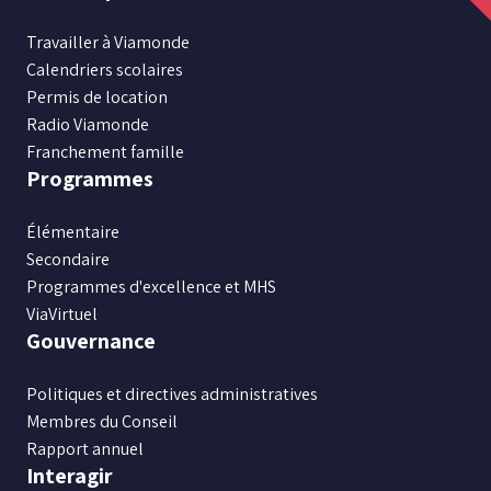
nous
nous
nous
nous
nous
sur
sur
sur
sur
sur
Travailler à Viamonde
Facebook
Instagram
X
Youtube
LinkedIn
Calendriers scolaires
Permis de location
Radio Viamonde
Franchement famille
Programmes
Élémentaire
Secondaire
Programmes d'excellence et MHS
ViaVirtuel
Gouvernance
Politiques et directives administratives
Membres du Conseil
Rapport annuel
Interagir