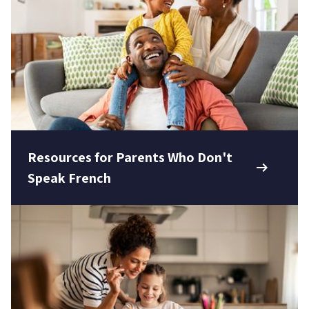
Niveau
Tous
Élémentaire
Secondaire
RECHERCHER
Resources for Parents Who Don't
arrow_right_alt
Speak French