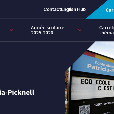
Contact
English Hub
Car
Année scolaire
Carref
keyboard_arrow_down
keyboard_arrow_down
2025-2026
théma
ia-Picknell