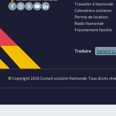
Travailler à Viamonde
Calendriers scolaires
Suivez
Suivez
Suivez
Suivez
Suivez
Permis de location
nous
nous
nous
nous
nous
Radio Viamonde
sur
sur
sur
sur
sur
Franchement famille
Facebook
Instagram
X
Youtube
LinkedIn
Traduire
Select 
© Copyright 2026 Conseil scolaire Viamonde. Tous droits rése