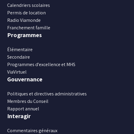
Facebook
Instagram
X
Youtube
LinkedIn
Calendriers scolaires
Permis de location
Radio Viamonde
Franchement famille
Programmes
Élémentaire
Secondaire
Programmes d'excellence et MHS
ViaVirtuel
Gouvernance
Politiques et directives administratives
Membres du Conseil
Rapport annuel
Interagir
Commentaires généraux