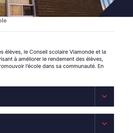
ole
des élèves, le Conseil scolaire Viamonde et la
sant à améliorer le rendement des élèves,
 promouvoir l’école dans sa communauté. En
keyboard_arrow_down
keyboard_arrow_down