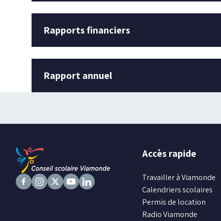
Rapports financiers
Rapport annuel
Accès rapide
Travailler à Viamonde
Calendriers scolaires
Suivez
Suivez
Suivez
Suivez
Suivez
Permis de location
nous
nous
nous
nous
nous
Radio Viamonde
sur
sur
sur
sur
sur