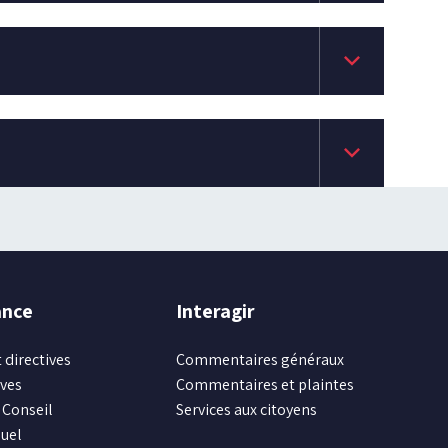
keyboard_arrow_down
keyboard_arrow_down
ance
Interagir
 directives
Commentaires généraux
ives
Commentaires et plaintes
Conseil
Services aux citoyens
uel