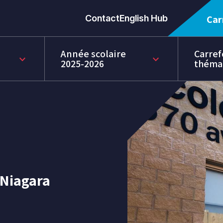
Contact
English Hub
Car
Année scolaire
Carref
keyboard_arrow_down
keyboard_arrow_down
2025-2026
théma
-Niagara